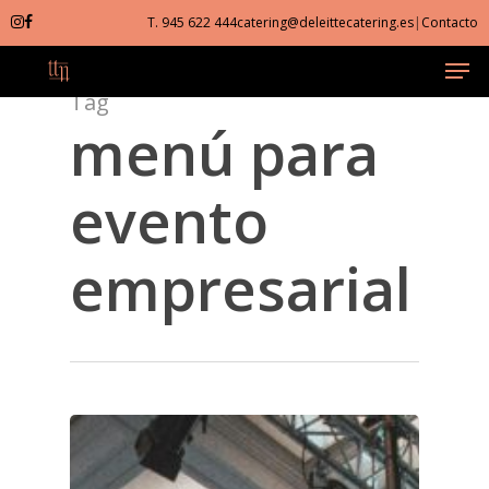
Skip
T. 945 622 444
catering@deleittecatering.es
|
Contacto
to
Men
Close
main
Menu
content
Tag
menú para
evento
empresarial