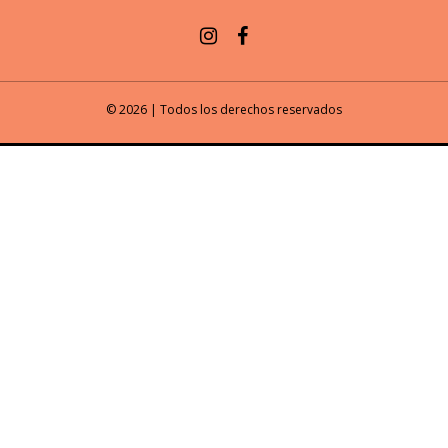
© 2026 | Todos los derechos reservados
Usamos cookies para mostrarle anuncios o contenidos
personalizados y analizar nuestro tráfico. Al hacer clic en
“Aceptar todo” usted da el consentimiento a nuestro uso de
las cookies.
RECHAZAR TODO
PERSONALIZAR
ACEPTAR TODO