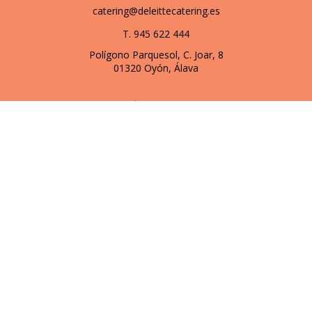
catering@deleittecatering.es
T. 945 622 444
Polígono Parquesol, C. Joar, 8
01320 Oyón, Álava
SÍGUENOS
© 2026 | Todos los derechos reservados
Usamos cookies para mostrarle anuncios o contenidos
personalizados y analizar nuestro tráfico. Al hacer clic en
“Aceptar todo” usted da el consentimiento a nuestro uso de
las cookies.