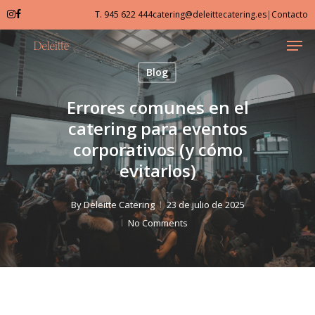
Skip
T. 945 622 444
catering@deleittecatering.es
|
Contacto
to
Men
Close
main
Menu
content
Blog
Errores comunes en el
catering para eventos
corporativos (y cómo
evitarlos)
By
Deleitte Catering
23 de julio de 2025
No Comments