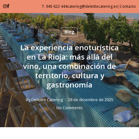
Skip
T. 945 622 444
catering@deleittecatering.es
|
Contacto
to
Men
Close
main
Menu
content
Blog
La experiencia enoturística
en La Rioja: más allá del
vino, una combinación de
territorio, cultura y
gastronomía
By
Deleitte Catering
28 de diciembre de 2025
No Comments