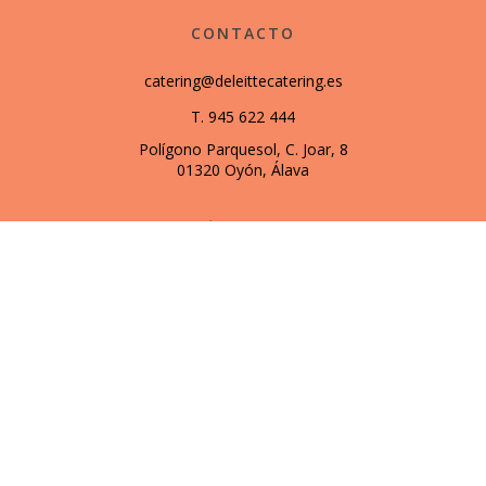
CONTACTO
catering@deleittecatering.es
T. 945 622 444
Polígono Parquesol, C. Joar, 8
01320 Oyón, Álava
SÍGUENOS
© 2026 | Todos los derechos reservados
Usamos cookies para mostrarle anuncios o contenidos