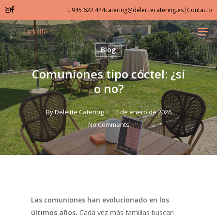
Skip
T. 945 622 444
catering@deleittecatering.es
|
Contacto
to
Men
Close
main
Menu
content
Blog
Comuniones tipo cóctel: ¿sí
o no?
By
Deleitte Catering
12 de enero de 2026
No Comments
Las comuniones han evolucionado en los
últimos años.
Cada vez más familias buscan