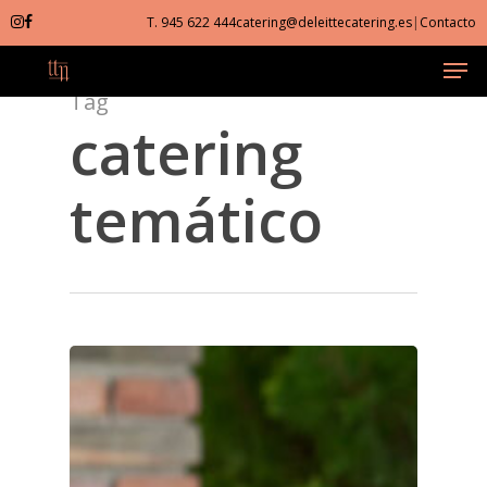
Skip
T. 945 622 444
catering@deleittecatering.es
|
Contacto
to
Men
Close
main
Menu
content
Tag
catering
temático