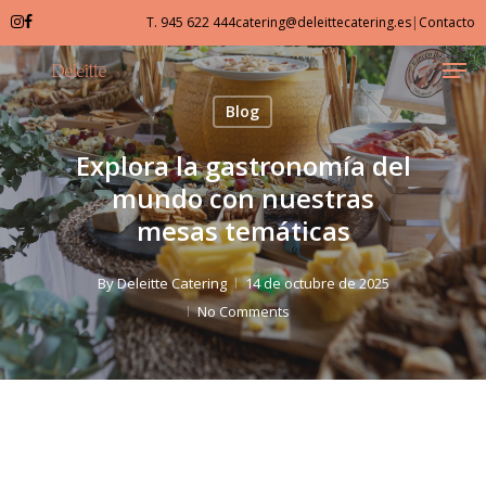
Skip
T. 945 622 444
catering@deleittecatering.es
|
Contacto
to
Men
Close
main
Menu
content
Blog
Explora la gastronomía del
mundo con nuestras
mesas temáticas
By
Deleitte Catering
14 de octubre de 2025
No Comments