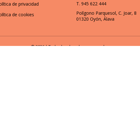
T. 945 622 444
olítica de privacidad
Polígono Parquesol, C. Joar, 8
olítica de cookies
01320 Oyón, Álava
© 2026 | Todos los derechos reservados
onalizados y analizar nuestro tráfico. Al hacer clic en “Aceptar tod
ACEPTAR TODO