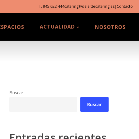
T. 945 622 444
catering@deleittecatering.es
|
Contacto
ACTUALIDAD
ESPACIOS
NOSOTROS
Buscar
Buscar
Entradas recientes