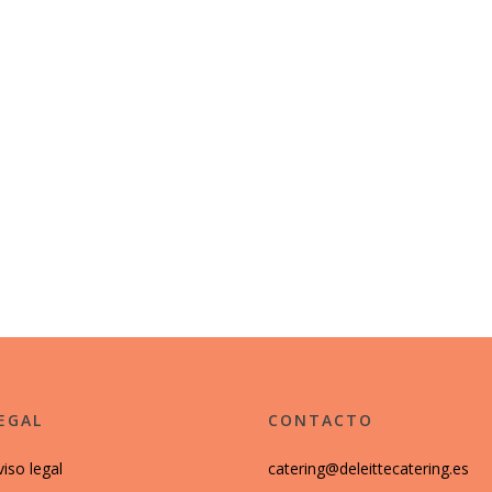
EGAL
CONTACTO
viso legal
catering@deleittecatering.es