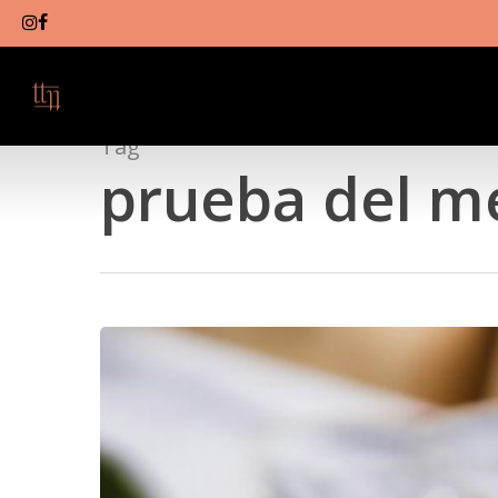
Skip
to
main
content
Tag
prueba del m