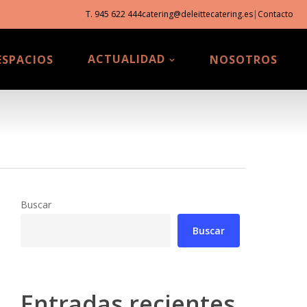
T. 945 622 444
catering@deleittecatering.es
|
Contacto
ACTUALIDAD
ESPACIOS
NOSOTROS
Buscar
Buscar
Entradas recientes