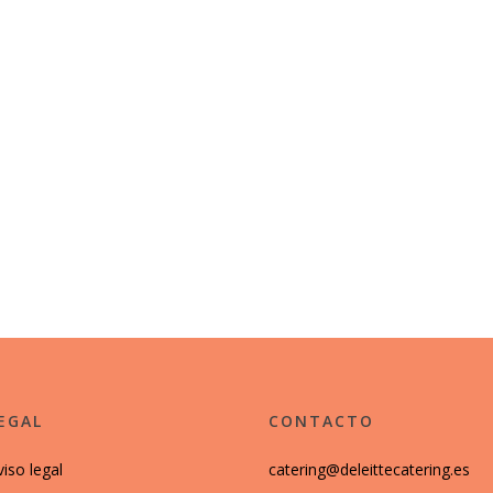
EGAL
CONTACTO
viso legal
catering@deleittecatering.es