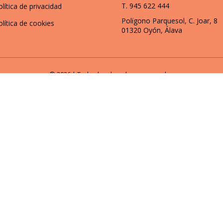
T. 945 622 444
olítica de privacidad
Polígono Parquesol, C. Joar, 8
olítica de cookies
01320 Oyón, Álava
© 2026 | Todos los derechos reservados
onalizados y analizar nuestro tráfico. Al hacer clic en “Aceptar tod
ACEPTAR TODO