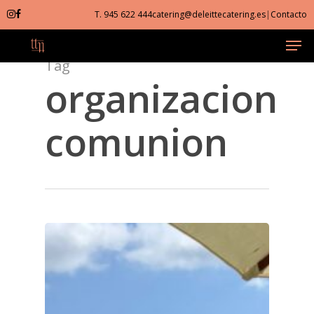
Skip
T. 945 622 444
catering@deleittecatering.es
|
Contacto
to
Men
Close
main
Menu
content
Tag
organizacion
comunion