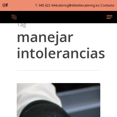
Skip
T. 945 622 444
catering@deleittecatering.es
|
Contacto
to
Men
Close
main
Menu
content
Tag
manejar
intolerancias