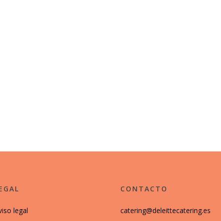
EGAL
CONTACTO
viso legal
catering@deleittecatering.es