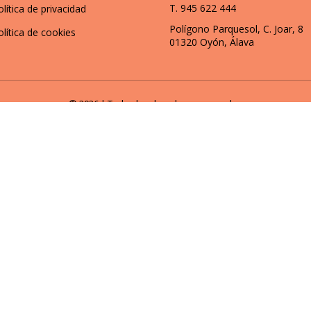
T. 945 622 444
olítica de privacidad
Polígono Parquesol, C. Joar, 8
olítica de cookies
01320 Oyón, Álava
© 2026 | Todos los derechos reservados
onalizados y analizar nuestro tráfico. Al hacer clic en “Aceptar tod
ACEPTAR TODO