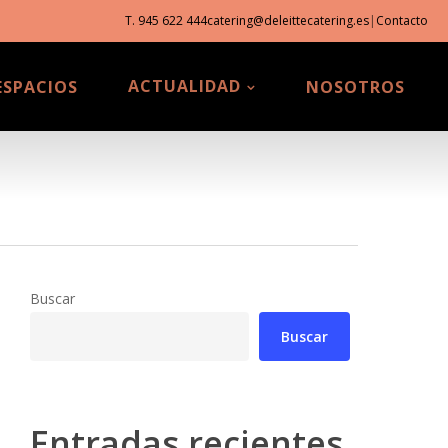
T. 945 622 444
catering@deleittecatering.es
|
Contacto
ACTUALIDAD
ESPACIOS
NOSOTROS
Buscar
Buscar
Entradas recientes