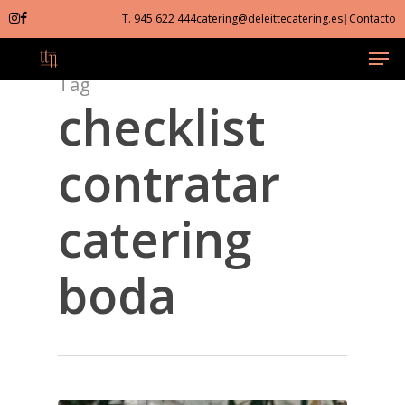
Skip
T. 945 622 444
catering@deleittecatering.es
|
Contacto
to
Men
Close
main
Menu
content
Tag
checklist
contratar
catering
boda