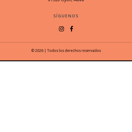
SÍGUENOS
© 2026 | Todos los derechos reservados
Usamos cookies para mostrarle anuncios o contenidos
personalizados y analizar nuestro tráfico. Al hacer clic en
“Aceptar todo” usted da el consentimiento a nuestro uso de
las cookies.
RECHAZAR TODO
PERSONALIZAR
ACEPTAR TODO