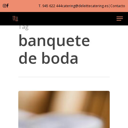
Skip
T. 945 622 444
catering@deleittecatering.es
|
Contacto
to
Men
Close
main
Menu
content
Tag
banquete
de boda