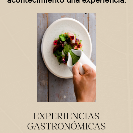
acontecimiento una experiencia.
EXPERIENCIAS
GASTRONÓMICAS